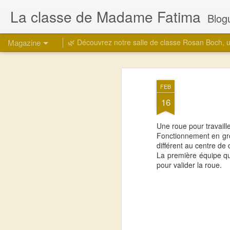
La classe de Madame Fatima
Blogue d
Magazine
🌿 Découvrez notre salle de classe Rosan Boch, un
FEB
16
Une roue pour travaill
Fonctionnement en gro
différent au centre de
La première équipe qu
pour valider la roue.