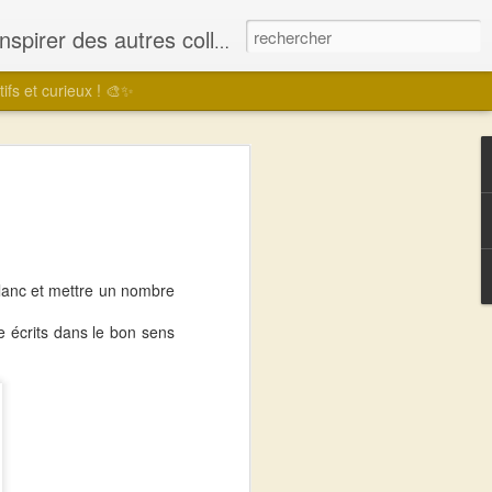
 pour offrir le meilleur à ses élèves.
ifs et curieux ! 🎨✨
écosystèmes : Guide
ur un projet
e captivant en classe
alliant sciences, technologie et créativité
blanc et mettre un nombre
e écrits dans le bon sens
és d'éducation innovante !
ma classe de 3e et 4e année un projet
rentissage des écosystèmes en une
 et technologique. En combinant la
s écosystèmes avec la robotique
sé une maquette interactive qui a