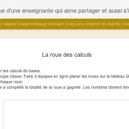
'une enseignante qui aime partager et aussi s'inspirer des autres collègues et cultures
 espace d'apprentissage innovant conçu pour inspirer les esprits créat
Robots et 
MAY
La roue des calculs
18
pratique po
pédagogiqu
er les calculs de bases.
Un projet interdisciplinaire 
upe classe: Faire 2 équipes en ligne placer les roues sur le tableau 
pour les élèves du primaire
 chaque roue.
i a complété la totalité de la roue a gagnée. Les nombres doivent êtr
Bonjour à tous les passionn
J'ai récemment mené avec 
qui a transformé notre app
véritable aventure créative
découverte scientifique de
éducative, nous avons réali