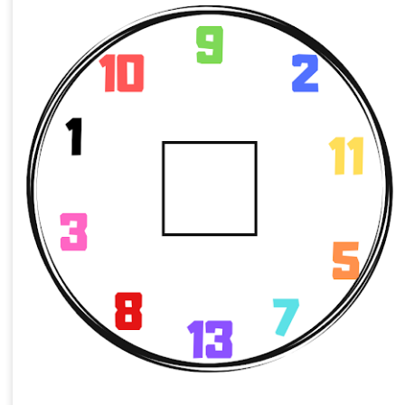
passionné mes élèves du déb
Et le résultat a dépassé to
la première place avec une
ce qui nous a valu la médail
cerise sur le gâteau d'une
enrichissante.
Faire vivre Le Petit
Les Explorateurs de
MAR
JAN
7
31
Prince en classe : une
Petit Canada – Une